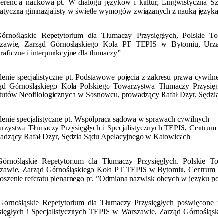
erencja naukowa pt. W dialogu języków i kultur, Lingwistyczna S
atyczna gimnazjalisty w świetle wymogów związanych z nauką język
Górnośląskie Repetytorium dla Tłumaczy Przysięgłych, Polskie 
zawie, Zarząd Górnośląskiego Koła PT TEPIS w Bytomiu, Urząd
raficzne i interpunkcyjne dla tłumaczy”
lenie specjalistyczne pt. Podstawowe pojęcia z zakresu prawa cywilne
ąd Górnośląskiego Koła Polskiego Towarzystwa Tłumaczy Przysię
ytutów Neofilologicznych w Sosnowcu, prowadzący Rafał Dzyr, Sędz
lenie specjalistyczne pt. Współpraca sądowa w sprawach cywilnych –
rzystwa Tłumaczy Przysięgłych i Specjalistycznych TEPIS, Centru
adzący Rafał Dzyr, Sędzia Sądu Apelacyjnego w Katowicach
órnośląskie Repetytorium dla Tłumaczy Przysięgłych, Polskie T
zawie, Zarząd Górnośląskiego Koła PT TEPIS w Bytomiu, Centrum
oszenie referatu plenarnego pt. ”Odmiana nazwisk obcych w języku p
Górnośląskie Repetytorium dla Tłumaczy Przysięgłych poświęcone
sięgłych i Specjalistycznych TEPIS w Warszawie, Zarząd Górnoś