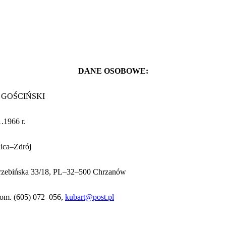
DANE OSOBOWE:
 GOŚCIŃSKI
.1966 r.
ica–Zdrój
Trzebińska 33/18, PL–32–500 Chrzanów
 kom.
(605) 072–056,
kubart@post.pl