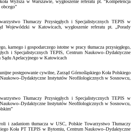
zkoła Wyższa w Warszawie, wygłoszenie referatu pt. ”Kompetencja
a obcego”
Towarzystwo Tłumaczy Przysięgłych i Specjalistycznych TEPIS w
 Wojewódzki w Katowicach, wygłoszenie referatu pt. „Porady
go, karnego i gospodarczego istotne w pracy tłumacza przysięgłego,
głych i Specjalistycznych TEPIS, Centrum Naukowo–Dydaktyczne
ia Sądu Apelacyjnego w Katowicach
 unijne postępowanie cywilne, Zarząd Górnośląskiego Koła Polskiego
m Naukowo–Dydaktyczne Instytutów Neofilologicznych w Sosnowcu,
owarzystwo Tłumaczy Przysięgłych i Specjalistycznych TEPIS w
 Naukowo–Dydaktyczne Instytutów Neofilologicznych w Sosnowcu,
olskim”
 roli i zadaniom tłumacza w USC, Polskie Towarzystwo Tłumaczy
ląskiego Koła PT TEPIS w Bytomiu, Centrum Naukowo–Dydaktyczne