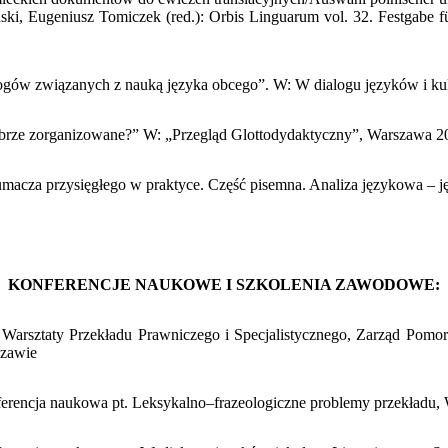
ki, Eugeniusz Tomiczek (red.): Orbis Linguarum vol. 32. Festgabe f
ogów związanych z nauką języka obcego”. W: W dialogu języków i ku
dobrze zorganizowane?” W: „Przegląd Glottodydaktyczny”, Warszawa 2
macza przysięgłego w praktyce. Część pisemna. Analiza językowa – j
KONFERENCJE NAUKOWE I SZKOLENIA ZAWODOWE:
Warsztaty Przekładu Prawniczego i Specjalistycznego, Zarząd Pom
zawie
erencja naukowa pt. Leksykalno–frazeologiczne problemy przekładu