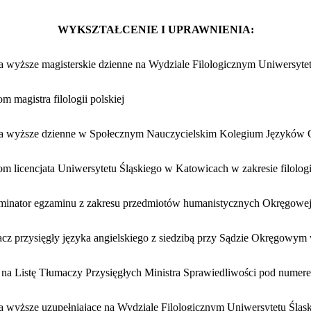
WYKSZTAŁCENIE I UPRAWNIENIA:
ia wyższe magisterskie dzienne na Wydziale Filologicznym Uniwersytetu
m magistra filologii polskiej
ia wyższe dzienne w Społecznym Nauczycielskim Kolegium Języków O
om licencjata Uniwersytetu Śląskiego w Katowicach w zakresie filologii
minator egzaminu z zakresu przedmiotów humanistycznych Okręgowe
acz przysięgły języka angielskiego z siedzibą przy Sądzie Okręgow
 na Listę Tłumaczy Przysięgłych Ministra Sprawiedliwości pod nume
ia wyższe uzupełniające na Wydziale Filologicznym Uniwersytetu Śląski