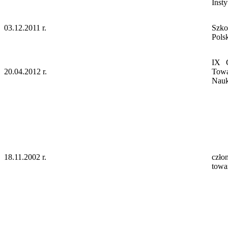
Inst
03.12.2011 r.
Szko
Pols
IX G
20.04.2012 r.
Towa
Nauk
18.11.2002 r.
czło
towa