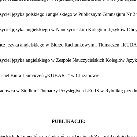
zyciel języka polskiego i angielskiego w Publicznym Gimnazjum Nr 
zyciel języka angielskiego w Nauczycielskim Kolegium Języków Ob
acz języka angielskiego w Biurze Rachunkowym i Tłumaczeń „KUB
zyciel języka angielskiego w Zespole Nauczycielskich Kolegiów Ję
ciciel Biura Tłumaczeń „KUBART” w Chrzanowie
adowca w Studium Tłumaczy Przysięgłych LEGIS w Rybniku; przedmi
PUBLIKACJE:
emieckich dokumentów do ćwiczeń translacyjnych/
Auswahl polnischer u