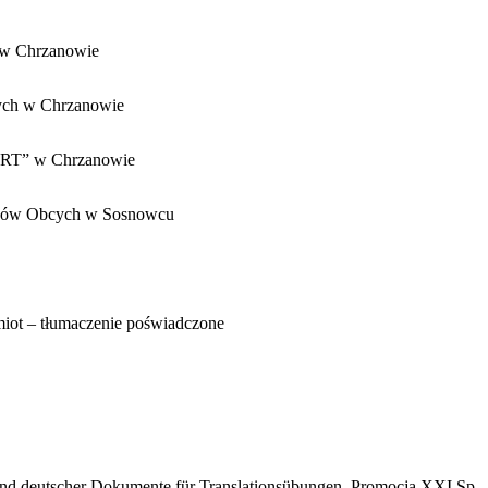
2 w Chrzanowie
cych w Chrzanowie
ART” w Chrzanowie
zyków Obcych w Sosnowcu
ot – tłumaczenie poświadczone
nd deutscher Dokumente für Translationsübungen
. Promocja XXI Sp.