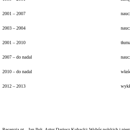
2001 – 2007
nauc
2003 – 2004
nauc
2001 – 2010
tłum
2007 – do nadal
nauc
2010 – do nadal
właś
2012 – 2013
wykł
Recenzja pt. „Jan Iluk, Artur Dariusz Kubacki: Wybór polskich i ni