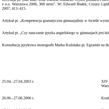
z o.o. Warszawa 2006, 368 stron”. W: Edward Białek, Cezary Lipińs
2007, 413–415.
Artykuł pt. „Kompetencja gramatyczna gimnazjalisty w świetle wym
Artykuł pt. „Czy nauczanie języka angielskiego w gimnazjach jest 
Konsultacja językowa monografii Marka Kuźniaka pt. Egzamin na tłu
25.04.–27.04.2003 r.
XIV 
Wars
26.06.–27.06.2006 r.
Konf